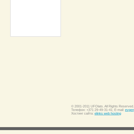
© 2001-2011 UFOlats. All Rights Reserved.
Телефон: +371 29-49-31-41; E-mail:
evgen
Хостинг сайта:
elinks web hosting