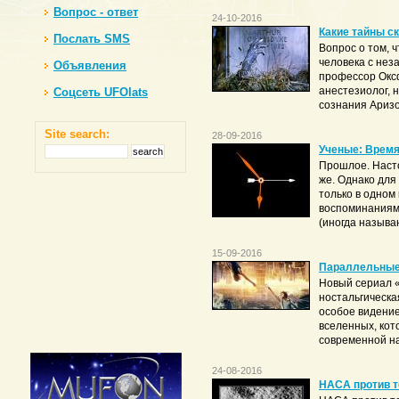
Вопрос - ответ
24-10-2016
Какие тайны с
Послать SMS
Вопрос о том, 
человека с нез
Объявления
профессор Окс
анестезиолог, 
Соцсеть UFOlats
сознания Аризон
Site search:
28-09-2016
Ученые: Время
Прошлое. Насто
же. Однако для
только в одном
воспоминаниям.
(иногда называ
15-09-2016
Параллельные
Новый сериал 
ностальгическа
особое видени
вселенных, кот
современной нау
24-08-2016
НАСА против т