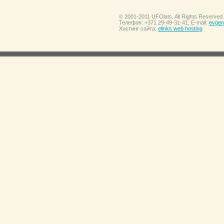
© 2001-2011 UFOlats. All Rights Reserved.
Телефон: +371 29-49-31-41; E-mail:
evgen
Хостинг сайта:
elinks web hosting