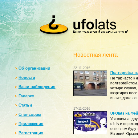
Новостная лента
Oб организации
22-11-2016
Полтергейст н
Новости
Не так часто к
полтергейстом
Ваши наблюдения
четыре случая, 
квартирах посе
Галерея
иначе, даже сов
Статьи
17-11-2016
UFOlats на Фей
Спонсорам
Уважаемые друз
Приложения
ufo.lv и перех
основном будут
Регистрация
Евгений Юрьеви