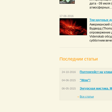
дата - 09 июля
атмосферных...
17-06-2016
Три научных д
Американский с
Вудворд (Thom
опровержение 
Videnskab обсу
субботним вече
Последнии статьи
Полтергейст на улиц
24-10-2016
"Wow"!
04-06-2015
Энгурская мистика. 
06-05-2015
Все статьи