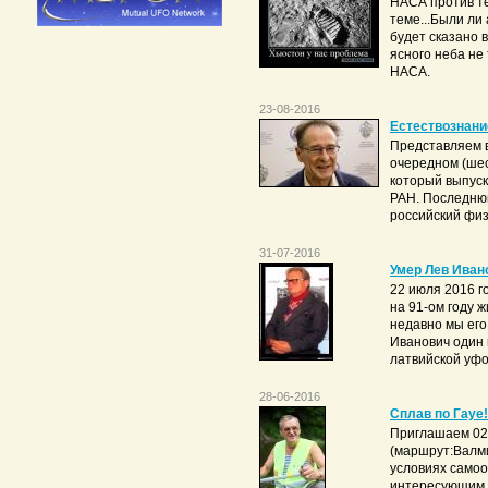
НАСА против те
теме...Были ли 
будет сказано 
ясного неба не
НАСА.
23-08-2016
Естествознани
Представляем 
очередном (шес
который выпуск
РАН. Последнюю
российский физ
31-07-2016
Умер Лев Иван
22 июля 2016 г
на 91-ом году 
недавно мы его
Иванович один 
латвийской уфол
28-06-2016
Сплав по Гауе!
Приглашаем 02 и
(маршрут:Валми
условиях самоо
интересующим в