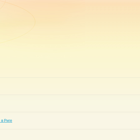
 в Риге