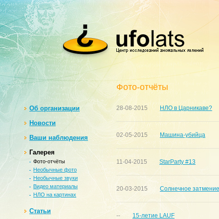
Фото-отчёты
Oб организации
28-08-2015
НЛО в Царникаве?
Новости
02-05-2015
Машина-убийца
Ваши наблюдения
Галерея
Фото-отчёты
11-04-2015
StarParty #13
Необычные фото
Необычные звуки
Видео материалы
20-03-2015
Солнечное затмение
НЛО на картинах
Статьи
--
15-летие LAUF