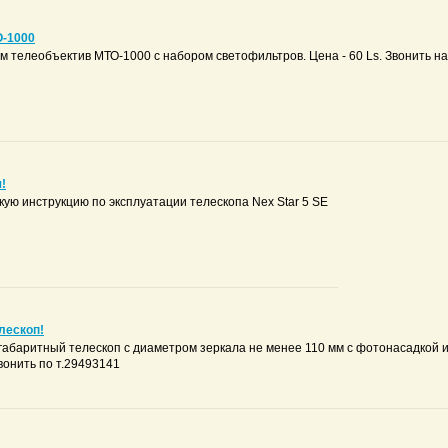
О-1000
м телеобъектив МТО-1000 с набором светофильтров. Цена - 60 Ls. Звонить н
!
кую инструкцию по эксплуатации телескопа Nex Star 5 SE
лескоп!
абаритный телескоп с диаметром зеркала не менее 110 мм с фотонасадкой и
вонить по т.29493141