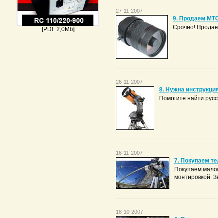
27-11-2007
9. Продаем МТ
Срочно! Продае
[PDF 2,0Mb]
26-11-2007
8. Нужна инструкция
Помогите найти русс
16-11-2007
7. Покупаем те
Покупаем малог
монтировкой. З
18-10-2007