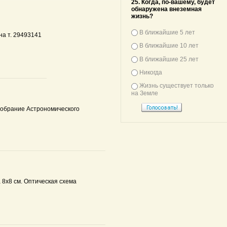
25. Когда, по-вашему, будет
обнаружена внеземная
жизнь?
В ближайшие 5 лет
на т. 29493141
В ближайшие 10 лет
В ближайшие 25 лет
Никогда
Жизнь существует только
на Земле
 собрание Астрономического
 8х8 см. Оптическая схема