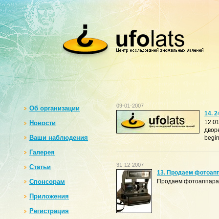
09-01-2007
Oб организации
14. 
12.01
Новости
дворе
Ваши наблюдения
begi
Галерея
31-12-2007
Статьи
13. Продаем фотоапп
Спонсорам
Продаем фотоаппарат 
Приложения
Регистрация