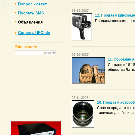
Вопрос - ответ
31-12-2007
Послать SMS
12. Продаем кинокам
Продаем кинокамеры в 
Объявления
Соцсеть UFOlats
Site search:
05-12-2007
11. Собрание 
Сегодня в 18:1
общества Латви
27-11-2007
10. Продаем астрооб
Срочно продаем свето
типичная для Гелиосов