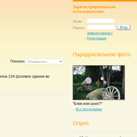
Зарегистрированным
пользователям:
Логин:
Пароль:
Забыли пароль?
Регистрация
Парадоксальное фото
Показать
арона 134 (розовое здание во
“Блик или шонг?”
Все фотографии
Опрос