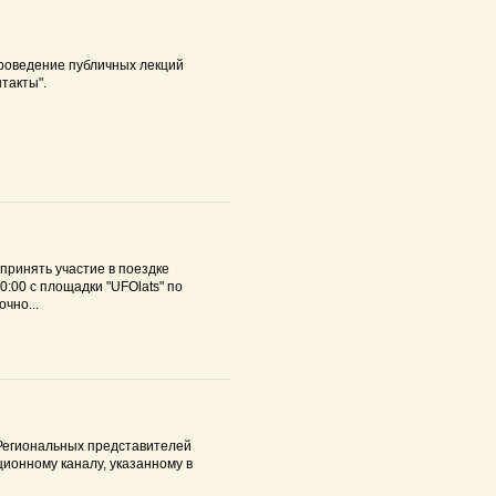
проведение публичных лекций
такты".
принять участие в поездке
0:00 с площадки "UFOlats" по
чно...
 Региональных представителей
ионному каналу, указанному в