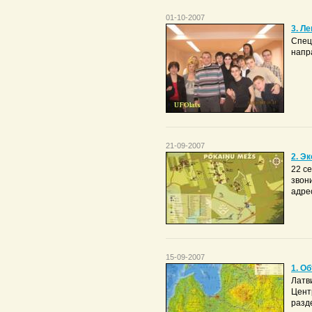
01-10-2007
3. Л
Спец
напр
21-09-2007
2. Э
22 с
звон
адрес
15-09-2007
1. О
Латв
Цент
разд