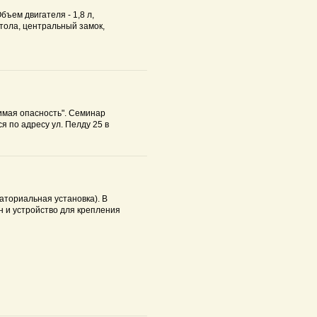
бъем двигателя - 1,8 л,
тола, центральный замок,
димая опасность". Семинар
 по адресу ул. Пелду 25 в
аториальная установка). В
н и устройство для крепления