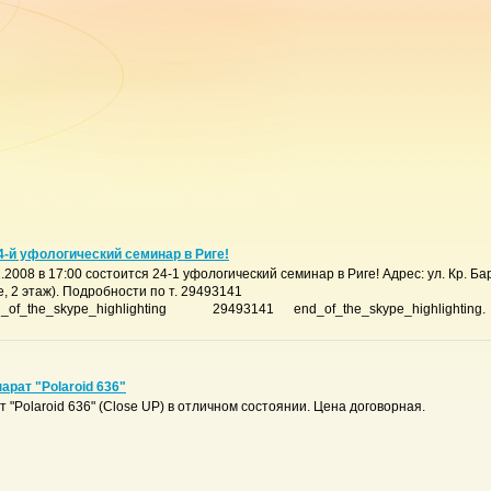
24-й уфологический семинар в Риге!
.2008 в 17:00 состоится 24-1 уфологический семинар в Риге! Адрес: ул. Кр. Б
, 2 этаж). Подробности по т. 29493141
n_of_the_skype_highlighting 29493141 end_of_the_skype_highlighting.
арат "Polaroid 636"
"Polaroid 636" (Close UP) в отличном состоянии. Цена договорная.