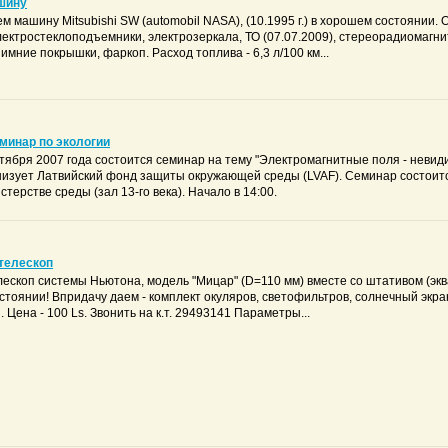
шину
 машину Mitsubishi SW (automobil NASA), (10.1995 г.) в хорошем состоянии. О
лектростеклоподъемники, электрозеркала, ТО (07.07.2009), стереорадиомагни
имние покрышки, фаркоп. Расход топлива - 6,3 л/100 км...
еминар по экологии
ктября 2007 года состоится семинар на тему "Электромагнитные поля - неви
низует Латвийский фонд защиты окружающей среды (LVAF). Семинар состоится
терстве среды (зал 13-го века). Начало в 14:00.
 телескоп
ескоп системы Ньютона, модель "Мицар" (D=110 мм) вместе со штативом (экв
стоянии! Впридачу даем - комплект окуляров, светофильтров, солнечный экра
Цена - 100 Ls. Звонить на к.т. 29493141 Параметры...