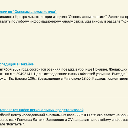
екции по "Основам аномалистики"
иалисты Центра читают лекции из цикла "Основы аномалистики". Заявки на 
авлять по любому информационному каналу связи, указанному в разделе "Кон
кспедиция в Покайне
ентября 2007 года состоится осенняя поездка в урочище Покайне. Желающих 
ить на м.т. 29493141. Цель: исследование южных областей урочища. Выезд в 1
у ул. Кр. Барона 136с. Возвращение в Ригу около 18:00. Расходы: ориентирово
бъявляется набор региональных представителей
ийский центр исследований аномальных явлений "UFOlats" объявляет набор
ра во всех Регионах Латвии. Заявления и CV направлять по любому информац
еле "Контакты".