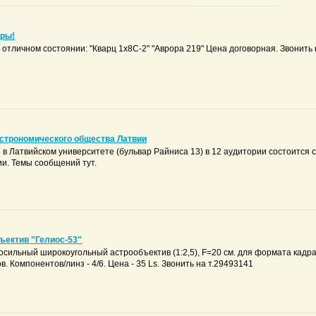
еры!
отличном состоянии: "Кварц 1х8С-2" "Аврора 219" Цена договорная. Звонить 
Астрономического общества Латвии
5 в Латвийском университете (бульвар Райниса 13) в 12 аудитории состоится
и. Темы сообщений тут.
ъектив "Гелиос-53"
сильный широкоугольный астрообъектив (1:2,5), F=20 см. для формата кадра
. Компонентов/линз - 4/6. Цена - 35 Ls. Звонить на т.29493141