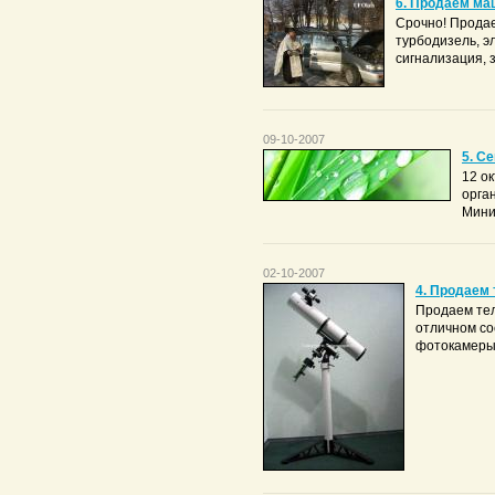
6. Продаем ма
Срочно! Продаем
турбодизель, э
сигнализация, з
09-10-2007
5. С
12 о
орга
Минис
02-10-2007
4. Продаем
Продаем тел
отличном со
фотокамеры. 