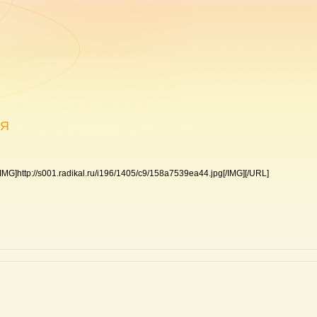
АЯ
[IMG]http://s001.radikal.ru/i196/1405/c9/158a7539ea44.jpg[/IMG][/URL]