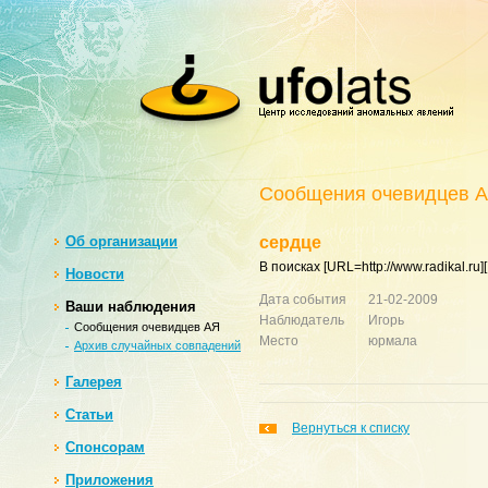
Сообщения очевидцев 
Oб организации
сердце
В поисках [URL=http://www.radikal.ru]
Новости
Дата события
21-02-2009
Ваши наблюдения
Наблюдатель
Игорь
Сообщения очевидцев АЯ
Место
юрмала
Архив случайных совпадений
Галерея
Статьи
Вернуться к списку
Спонсорам
Приложения