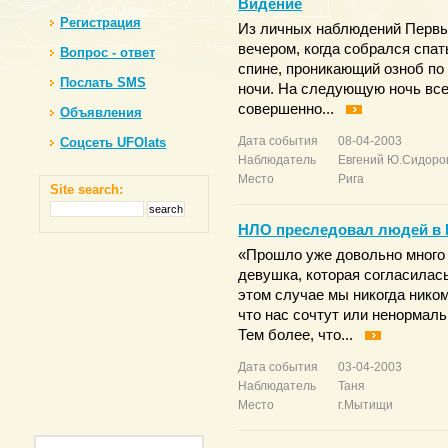
Видение
Регистрация
Из личных наблюдений Первы
вечером, когда собрался спат
Вопрос - ответ
спине, проникающий озноб по 
Послать SMS
ночи. На следующую ночь все
совершенно...
Объявления
Дата события
08-04-2003
Соцсеть UFOlats
Наблюдатель
Евгений Ю.Сидоро
Место
Рига
Site search:
НЛО преследовал людей в
«Прошло уже довольно много 
девушка, которая согласилась
этом случае мы никогда ником
что нас сочтут или ненормаль
Тем более, что...
Дата события
03-04-2003
Наблюдатель
Таня
Место
г.Мытищи