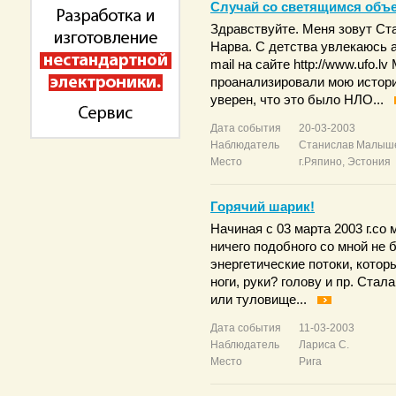
Случай со светящимся объ
Здравствуйте. Меня зовут Стас
Нарва. С детства увлекаюсь 
mail на сайте http://www.ufo.l
проанализировали мою истори
уверен, что это было НЛО...
Дата события
20-03-2003
Наблюдатель
Станислав Малыш
Место
г.Ряпино, Эстония
Горячий шарик!
Начиная с 03 марта 2003 г.со 
ничего подобного со мной не 
энергетические потоки, котор
ноги, руки? голову и пр. Стал
или туловище...
Дата события
11-03-2003
Наблюдатель
Лариса С.
Место
Рига