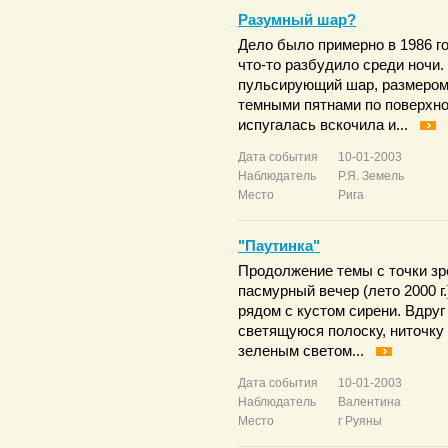
Разумный шар?
Дело было примерно в 1986 го
что-то разбудило среди ночи.
пульсирующий шар, размером 
темными пятнами по поверхно
испугалась вскочила и...
Дата события
10-01-2003
Наблюдатель
Р.Я. Земель
Место
Рига
"Паутинка"
Продолжение темы с точки зр
пасмурный вечер (лето 2000 г
рядом с кустом сирени. Вдруг
светящуюся полоску, ниточку 
зеленым светом...
Дата события
10-01-2003
Наблюдатель
Валентина
Место
г Руяны