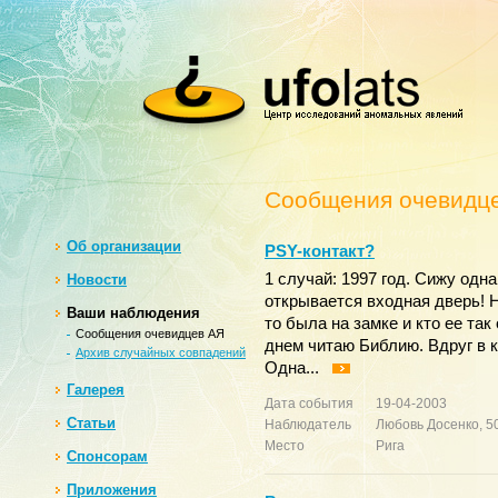
Сообщения очевидц
Oб организации
PSY-контакт?
1 случай: 1997 год. Сижу одн
Новости
открывается входная дверь! Н
Ваши наблюдения
то была на замке и кто ее так
Сообщения очевидцев АЯ
днем читаю Библию. Вдруг в 
Архив случайных совпадений
Одна...
Галерея
Дата события
19-04-2003
Статьи
Наблюдатель
Любовь Досенко, 5
Место
Рига
Спонсорам
Приложения