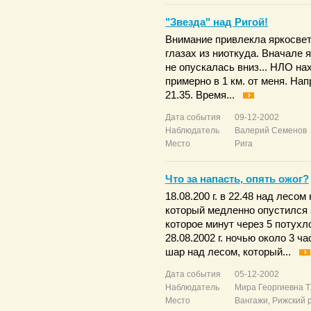
"Звезда" над Ригой!
Внимание привлекла яркосвет
глазах из ниоткуда. Вначале я
не опускалась вниз... НЛО на
примерно в 1 км. от меня. На
21.35. Время...
Дата события
09-12-2002
Наблюдатель
Валерий Семенов
Место
Рига
Что за напасть, опять ожог?
18.08.200 г. в 22.48 над лес
который медленно опустился 
которое минут через 5 потухл
28.08.2002 г. ночью около 3 
шар над лесом, который...
Дата события
05-12-2002
Наблюдатель
Мира Георгиевна Т
Место
Вангажи, Рижский 