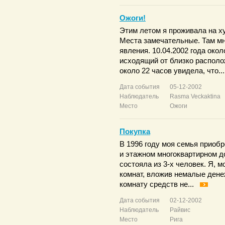
Ожоги!
Этим летом я проживала на ху
Места замечательные. Там м
явления. 10.04.2002 года око
исходящий от близко располож
около 22 часов увидела, что.
Дата события
05-12-2002
Наблюдатель
Rasma Veckaktina
Место
Ожоги
Покупка
В 1996 году моя семья приобр
и этажном многоквартирном до
состояла из 3-х человек. Я, 
комнат, вложив немалые дене
комнату средств не...
Дата события
02-12-2002
Наблюдатель
Райвис
Место
Рига