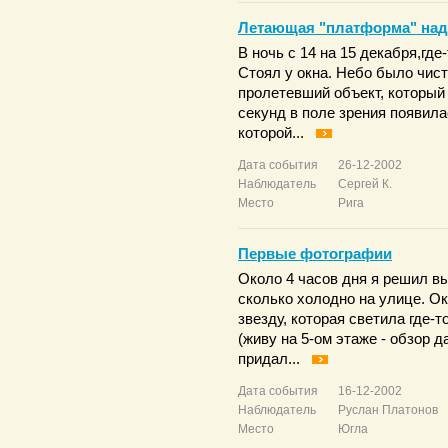
Летающая "платформа" над
В ночь с 14 на 15 декабря,где
Стоял у окна. Небо было чист
пролетевший объект, который 
секунд в поле зрения появила
которой...
Дата события
26-12-2002
Наблюдатель
Сергей К.
Место
Рига
Первые фотографии
Около 4 часов дня я решил вы
сколько холодно на улице. Ок
звезду, которая светила где-
(живу на 5-ом этаже - обзор 
придал...
Дата события
16-12-2002
Наблюдатель
Руслан Платонов
Место
Югла