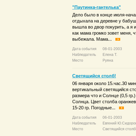
"Паутинка-гантелька"
Дело было в конце июля-начал
отдыхала на деревне у бабушк
вышла во двор покурить, а я
как мама громко зовет меня, 
выбежала. Мама...
Дата события
08-01-2003
Наблюдатель
Елена Т.
Место
Руяна
Светящийся столб!
06 января около 15.час.30 м
вертикальный светящийся сто
размера что и Солнце (0,5 гр.
Солнца. Цвет столба оранжев
15-20 гр. Погодные...
Дата события
06-01-2003
Наблюдатель
Евгений Ю.Сидоро
Место
Светящийся столб