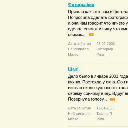
Фотография
Пришла как-то к нам в фотол
Попросила сделать фотографи
а она нам говорит что ничего 
сделал снимок и вижу что вме
снимок...
Дата события
23-01-2003
Наблюдатель
Фотограф
Место
Рига
Шар!
Дело было в январе 2001 год
кухню. Постояла у окна. Сон 
висело около кухонного стол
своему сонному виду. Вдруг в
Повернула голову...
Дата события
11-01-2003
Наблюдатель
Тамара П
Место
Рига