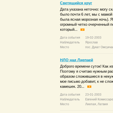
Светящийся круг
Дата указана неточно: могу ск
было почти 6 лет, мы с мамой
была ясная морозная ночь). Я
огромный четко очерченный п
который...
Дата события
19-02-2003
Наблюдатель
Ярослав
Место
пос. Дукат Омсукч
НЛО над Лиепаей
Доброго времени суток! Как 
Поэтому я считаю нужным ра
образом сложившиеся в некую
мое письмо добавит, к не сл
камешек. 20...
Дата события
23-01-2003
Наблюдатель
Евгений Комиссар
Место
Лиепая, Латвия