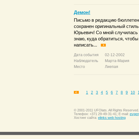
Демон!
Письмо в редакцию бюллетен
сохранен оригинальный стиль
Юрьевич! Со мной случилась 
знаю, куда обратиться, чтобы
написать...
Дата события
02-12-2002
Наблюдатель
Марта-Мария
Место
Лиепая
1
2
3
4
5
6
7
8
9
10
© 2001-2011 UFOlats. All Rights Reserved.
Телефон: +371 29-49-31-41; E-mail:
evgen
Хостинг сайта:
elinks web hosting