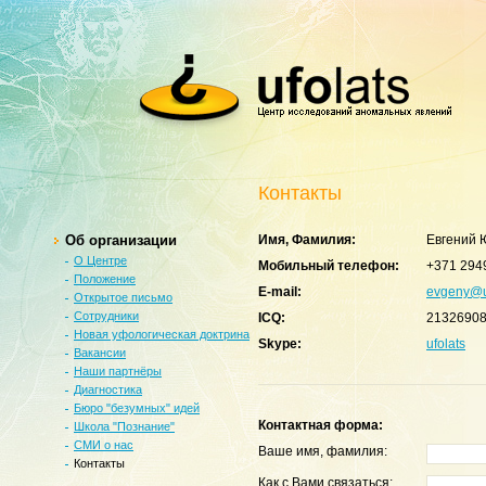
Контакты
Oб организации
Имя, Фамилия:
Евгений 
О Центре
Мобильный телефон:
+371 294
Положение
E-mail:
evgeny@u
Открытое письмо
Сотрудники
ICQ:
2132690
Новая уфологическая доктрина
Skype:
ufolats
Вакансии
Наши партнёры
Диагностика
Бюро "безумных" идей
Контактная форма:
Школа "Познание"
СМИ о нас
Ваше имя, фамилия:
Контакты
Как с Вами связаться: