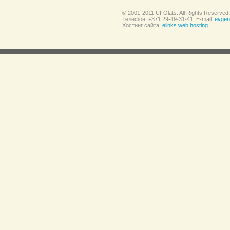
© 2001-2011 UFOlats. All Rights Reserved.
Телефон: +371 29-49-31-41; E-mail:
evgen
Хостинг сайта:
elinks web hosting